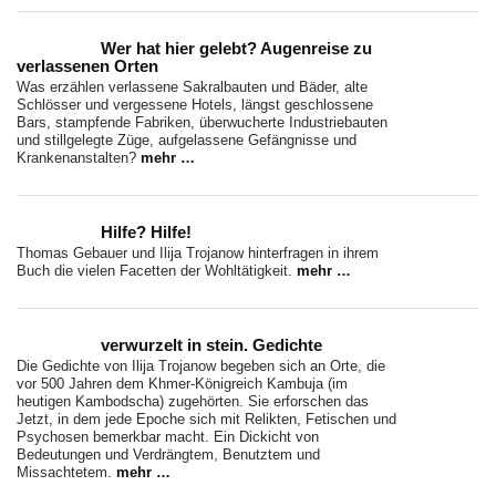
Wer hat hier gelebt? Augenreise zu
verlassenen Orten
Was erzählen verlassene Sakralbauten und Bäder, alte
Schlösser und vergessene Hotels, längst geschlossene
Bars, stampfende Fabriken, überwucherte Industriebauten
und stillgelegte Züge, aufgelassene Gefängnisse und
Krankenanstalten?
mehr …
Hilfe? Hilfe!
Thomas Gebauer und Ilija Trojanow hinterfragen in ihrem
Buch die vielen Facetten der Wohltätigkeit.
mehr …
verwurzelt in stein. Gedichte
Die Gedichte von Ilija Trojanow begeben sich an Orte, die
vor 500 Jahren dem Khmer-Königreich Kambuja (im
heutigen Kambodscha) zugehörten. Sie erforschen das
Jetzt, in dem jede Epoche sich mit Relikten, Fetischen und
Psychosen bemerkbar macht. Ein Dickicht von
Bedeutungen und Verdrängtem, Benutztem und
Missachtetem.
mehr …