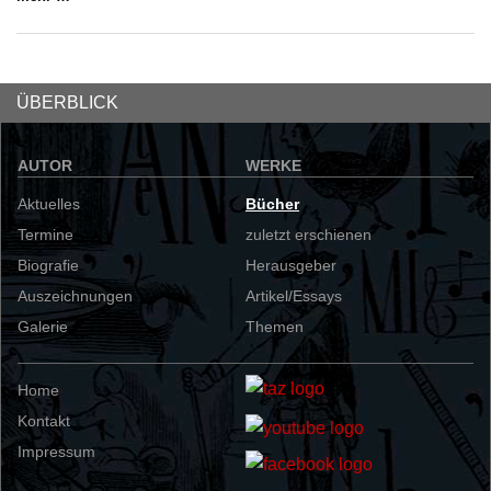
ÜBERBLICK
AUTOR
WERKE
Aktuelles
Bücher
Termine
zuletzt erschienen
Biografie
Herausgeber
Auszeichnungen
Artikel/Essays
Galerie
Themen
Home
Kontakt
Impressum