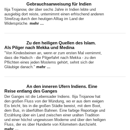
Gebrauchsanweisung für Indien
Ilija Trojanow, der über sechs Jahre in Indien lebte und
ausgiebig dort reiste, unternimmt einen erfrischend anderen
Streifzug durch den heutigen Alltag im Land der
Widersprüche.
mehr …
Zu den heiligen Quellen des Islam.
Als Pilger nach Mekka und Medina
"Von Kindesbeinen an, wenn er zum ersten Mal vernimmt,
dass die Hadsch - die Pilgerfahrt nach Mekka - zu den
Pflichten eines jeden Moslems gehört, sehnt sich der
Gläubige danach."
mehr …
An den inneren Ufern Indiens. Eine
Reise entlang des Ganges
Der Ganges ist die Lebensader Indiens. Ilija Trojanow hat
den großen Fluss von der Mündung, wo er aus dem ewigen
Eis bricht, bis in die großen Städte bereist, mit dem Boot,
dem Bus, in überfüllten Bahnen. Eine farbige Reportage und
Erzählung über ein Land zwischen einer uralten Tradition
und einer höchst ungewissen Moderne und über den heiligen
Fluss, der es über Hunderte von Kilometern durchzieht.
mehr …