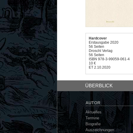
Hardcover
Erstausgabe 2020
56 Seiten
Droschl Verlag
56 Seiten
ISBN 978-3-99059-061-4
10 €
ET 2.10.2020
ÜBERBLICK
AUTOR
Aktuelles
Termine
Biografie
Auszeichnungen