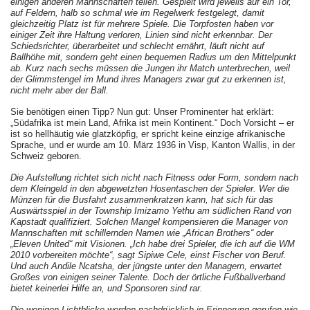
einigen anderen
Mannschaften teilen. Gespielt wird jeweils auf ein Tor,
auf Feldern, halb so schmal wie im Regelwerk festgelegt, damit
gleichzeitig Platz ist für mehrere Spiele. Die
Torpfosten haben vor
einiger Zeit ihre Haltung verloren, Linien sind nicht erkennbar. Der
Schiedsrichter, überarbeitet und schlecht ernährt, läuft nicht auf
Ballhöhe mit, sondern geht einen bequemen Radius um den Mittelpunkt
ab. Kurz nach sechs müssen die Jungen ihr Match unterbrechen, weil
der Glimmstengel im Mund ihres Managers zwar gut zu erkennen ist,
nicht mehr aber der Ball.
Sie benötigen einen Tipp? Nun gut: Unser Prominenter hat erklärt:
„Südafrika ist mein Land, Afrika ist mein Kontinent.“ Doch Vorsicht – er
ist so hellhäutig wie glatzköpfig, er spricht keine einzige afrikanische
Sprache, und er wurde am 10. März 1936 in Visp, Kanton Wallis, in der
Schweiz geboren.
Die Aufstellung richtet sich nicht nach Fitness oder Form, sondern nach
dem Kleingeld in den abgewetzten Hosentaschen der Spieler. Wer die
Münzen für die Busfahrt zusammenkratzen kann, hat sich für das
Auswärtsspiel in der Township
Imizamo Yethu am südlichen Rand von
Kapstadt qualifiziert. Solchen Mangel kompensieren die Manager von
Mannschaften mit schillernden Namen wie „African Brothers“ oder
„Eleven United“ mit Visionen. „Ich habe drei Spieler, die ich auf die WM
2010 vorbereiten möchte“, sagt Sipiwe Cele, einst Fischer von Beruf.
Und auch Andile Ncatsha, der jüngste unter den Managern, erwartet
Großes von einigen seiner Talente. Doch der örtliche Fußballverband
bietet keinerlei Hilfe an, und
Sponsoren sind rar.
Die wenigen Lichtblicke werden nachdrücklich in Erinnerung gerufen wie