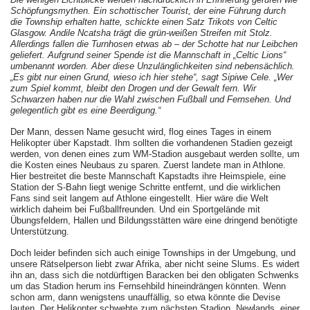
Schöpfungsmythen. Ein schottischer Tourist, der eine Führung durch
die
Township erhalten hatte, schickte einen Satz Trikots von Celtic
Glasgow. Andile Ncatsha trägt die grün-weißen Streifen mit Stolz.
Allerdings fallen die Turnhosen etwas ab – der Schotte hat nur Leibchen
geliefert. Aufgrund seiner Spende ist die Mannschaft in „Celtic Lions“
umbenannt worden. Aber diese Unzulänglichkeiten sind nebensächlich.
„Es gibt nur einen Grund, wieso ich hier stehe“, sagt Sipiwe Cele. „Wer
zum Spiel kommt, bleibt den Drogen und der Gewalt fern. Wir
Schwarzen haben nur die Wahl zwischen Fußball und Fernsehen. Und
gelegentlich gibt es eine Beerdigung.“
Der Mann, dessen Name gesucht wird, flog eines Tages in einem
Helikopter über Kapstadt. Ihm sollten die vorhandenen Stadien gezeigt
werden, von denen eines zum WM-Stadion ausgebaut werden sollte, um
die Kosten eines Neubaus zu sparen. Zuerst landete man in Athlone.
Hier bestreitet die beste Mannschaft Kapstadts ihre Heimspiele, eine
Station der S-Bahn liegt wenige Schritte entfernt, und die wirklichen
Fans sind seit langem auf Athlone eingestellt. Hier wäre die Welt
wirklich daheim bei Fußballfreunden. Und ein Sportgelände mit
Übungsfeldern, Hallen und Bildungsstätten wäre eine dringend benötigte
Unterstützung.
Doch leider befinden sich auch einige Townships in der Umgebung, und
unsere Rätselperson liebt zwar Afrika, aber nicht seine Slums. Es widert
ihn an, dass sich die notdürftigen Baracken bei den obligaten Schwenks
um das Stadion herum ins Fernsehbild hineindrängen könnten. Wenn
schon arm, dann wenigstens unauffällig, so etwa könnte die Devise
lauten. Der Helikopter schwebte zum nächsten Stadion, Newlands, einer