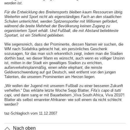
worden ist.
Für die Entwicklung des
Breitensports bleiben kaum Ressourcen übrig.
Weiterhin wird Sport nicht als eigenständiges Fach an den staatlichen
Schulen unterrichtet, werden Spitzensportler mit
Millionen gefördert,
während die breite Mehrheit der Bevölkerung keinen Zugang zu
organisiertem Sport erhält. Und Fußball, die mit Abstand beliebteste
Sportart, ist ein Stiefkind geblieben.
Wie segensreich, dass der Prominente, dessen Namen wir suchen, die
WM nach Südafrika gebracht hat, ein persönliches Geschenk
sozusagen, für das man sich erkenntlich zeigt, indem man die Stadien
dorthin baut, wo dieser Mann es wünscht, auch wenn es völliger Unsinn
ist, mitten in der Stadt ein gewaltiges Stadion zu errichten,
außerverkehrsplanmäßig, einen
white elephant,
die reinste
Geldverschwendung auf gut Deutsch, weit entfernt von den jungen
Talenten, die unserem Prominenten am Herzen liegen.
„Wir wollen der Jugend mit unserem Fußball zu einer besseren Zukunft
verhelfen.“ Das erklärte letzte Woche Sepp Blatter,
Fifa’s capo di tutti
capi,
und dann sang er mit Bauarbeitern „Viva South Africa, Viva 2010“!
Blatter als selbst ernannter Afrikaner- wie soll einem da nicht schlecht
werden?
taz-Schlagloch vom 11.12.2007
Nach oben