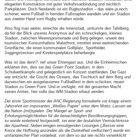
eleganten Konstruktion mit guter Verkehrsanbindung und reichlich
Parkplätzen. Doch Newlands ist ein Rugbystadion – das wäre ja noch
schöner, wenn Fußball in fremden Fußstapfen wandeln und ein Stadion
aus zweiter Hand vom Rugby erhalten würde.
Also flog man weiter, erreichte die Innenstadt, umkurvte den Tafelberg,
da fiel der Blick unseres Anonymus auf ein schnuckeliges, kleines
Stadion, zwischen Meerespromenade und Berg gelegen, unweit des
touristischen Konsumhafens Waterfront, inmitten einer weitreichenden
Grünfläche, die einen kommunalen Golfplatz, Sportfelder,
Joggingstrecken und Kinderspielplätze beherbergte.
Was ist das denn?, rief unser Ehrengast aus. Und die Einheimischen
erklärten ihm, dies sei das
Green Point Stadium,
in dem
Schulwettkämpfe und gelegentlich ein Konzert stattfänden. Der Gast
war entzückt: die Gischt des Ozeans, das Tischtuch auf dem Berg und
dazwischen ein ausgelassenes Fußballfest in dem schicken, neuen
Stadion zu Green Point. Und er verfügte, mit der gesamten Macht
seines Amtes, hier solle das WM-Stadion erbaut werden.
Der erste Sportminister der ANC-Regierung formulierte vor knapp einem
Jahrzehnt ein imposantes „Weißes Papier“ unter dem Motto: Lassen wir
die Nation (mit)spielen. Der Mangel an Sport- und
Erholungsmöglichkeiten für die benachteiligten
Bevölkerungsgruppen,
so wurde einleitend festgestellt, sei eine der brutalsten Vermächtnisse
der Apartheid. Neben einigen ermutigenden Losungen („Besser eine
Kerze der Hoffnung anzünden als die Dunkelheit verfluchen“) wurde ein
umfangreicher Plan
vorgelegt, von dem so gut wie nichts verwirklicht